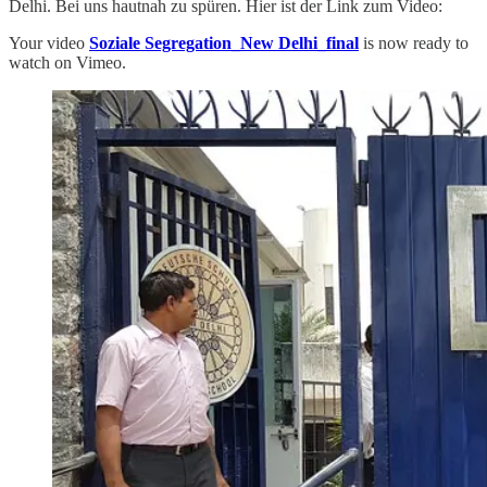
Delhi. Bei uns hautnah zu spüren. Hier ist der Link zum Video:
Your video
Soziale Segregation_New Delhi_final
is now ready to
watch on Vimeo.