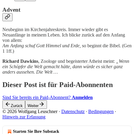
Advent
Neubeginn im Kirchenjahreskreis. Immer wieder gibt es
Neuanfänge in meinem Leben. Ich blicke zurück auf den Anfang
von allem:
Am Anfang schuf Gott Himmel und Erde,
so beginnt die Bibel. (Gen
1 1ff.)
Richard Dawkins
, Zoologe und begeisterter Atheist meint:
„Wenn
ein Schöpfer die Welt gemacht hätte, dann würde es sicher ganz
anders aussehen. Die Welt …
Dieser Post ist für Paid-Abonnenten
Sind Sie bereits ein Paid-Abonnent?
Anmelden
Zurück
Weiter
© 2026 Wolfgang Leuschner
·
Datenschutz
∙
Bedingungen
∙
Hinweis zur Erfassung
Starten Sie Ihre Substack