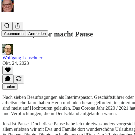
Der Reisepastor macht Pause
Abonnieren
Anmelden
Wolfgang Leuschner
Okt. 24, 2023
Teilen
Nach sieben Beauftragungen als Interimspastor, Geschäftsführer oder 
arbeitsreiche Jahre haben Herta und mich herausgefordert, inspiriert
sind meist auf Hochtouren gelaufen. Das Corona Jahr 2020 / 2021 hat
und Verpflichtungen, die in Deutschland aufgelaufen waren.
Jetzt ist Pause. Doch diese Pause habe ich mir etwas anders vorgeste
allem erlebten wir mit Eva und Familie dort wunderschöne Urlaubsta
Fußhebers lähmte, lähmte auch alle unsere Pläne. Am 20. September 