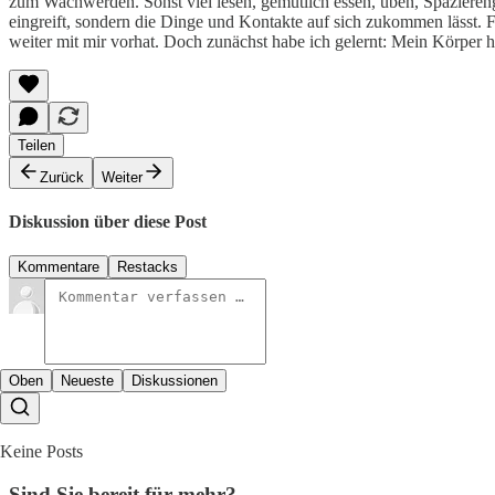
zum Wachwerden. Sonst viel lesen, gemütlich essen, üben, Spazierenge
eingreift, sondern die Dinge und Kontakte auf sich zukommen lässt. F
weiter mit mir vorhat. Doch zunächst habe ich gelernt: Mein Körper h
Teilen
Zurück
Weiter
Diskussion über diese Post
Kommentare
Restacks
Oben
Neueste
Diskussionen
Keine Posts
Sind Sie bereit für mehr?