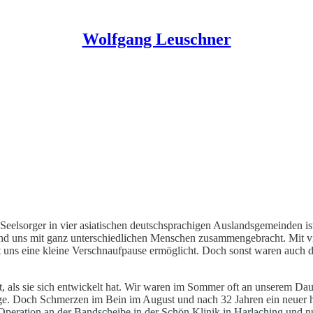
Wolfgang Leuschner
Seelsorger in vier asiatischen deutschsprachigen Auslandsgemeinden ist
 und uns mit ganz unterschiedlichen Menschen zusammengebracht. Mit vi
 uns eine kleine Verschnaufpause ermöglicht. Doch sonst waren auch d
llt, als sie sich entwickelt hat. Wir waren im Sommer oft an unserem D
ge. Doch Schmerzen im Bein im August und nach 32 Jahren ein neuer h
Operation an der Bandscheibe in der Schön Klinik in Harlaching und 