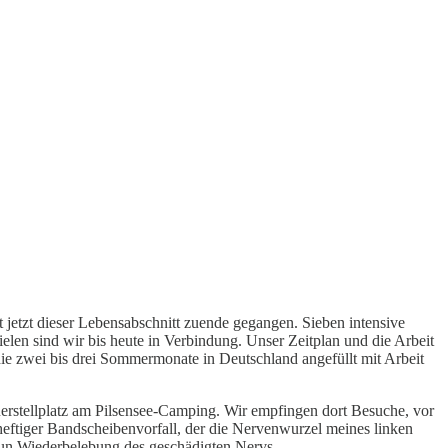
 jetzt dieser Lebensabschnitt zuende gegangen. Sieben intensive
elen sind wir bis heute in Verbindung. Unser Zeitplan und die Arbeit
ie zwei bis drei Sommermonate in Deutschland angefüllt mit Arbeit
auerstellplatz am Pilsensee-Camping. Wir empfingen dort Besuche, vor
eftiger Bandscheibenvorfall, der die Nervenwurzel meines linken
nun Wiederbelebung des geschädigten Nervs.