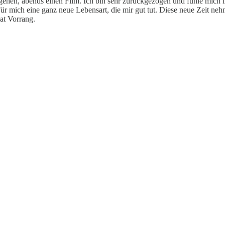
hen, abends einen Film. Ich bin sehr zurückgezogen und fühle mich inne
ür mich eine ganz neue Lebensart, die mir gut tut. Diese neue Zeit ne
at Vorrang.