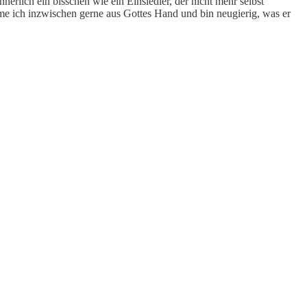
rlich ein bisschen wie ein Einsiedler, der nicht mehr selbst
hme ich inzwischen gerne aus Gottes Hand und bin neugierig, was er